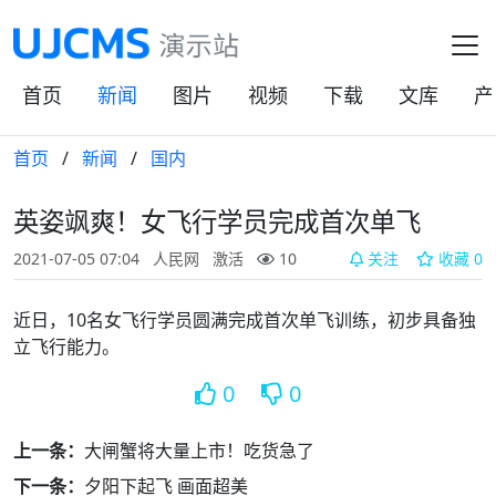
首页
新闻
图片
视频
下载
文库
产
首页
/
新闻
/
国内
英姿飒爽！女飞行学员完成首次单飞
2021-07-05 07:04
人民网
激活
10
关注
收藏
0
近日，10名女飞行学员圆满完成首次单飞训练，初步具备独
立飞行能力。
0
0
上一条：
大闸蟹将大量上市！吃货急了
下一条：
夕阳下起飞 画面超美